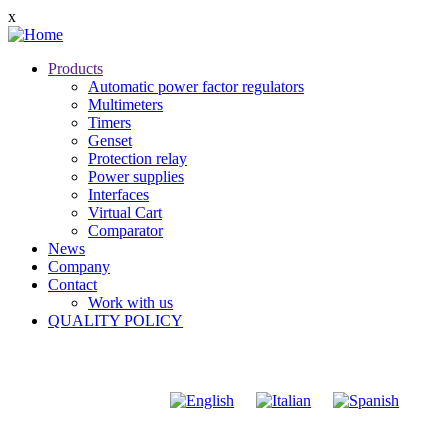
Skip
x
to
main
Products
content
Main
Automatic power factor regulators
navigation
Multimeters
Timers
Genset
Protection relay
Power supplies
Interfaces
Virtual Cart
Comparator
News
Company
Contact
Work with us
QUALITY POLICY